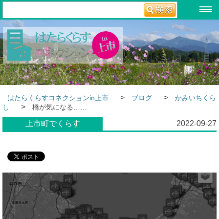
>
>
はたらくらすコネクションin上市
ブログ
かみいちくら
>
し
橋が気になる……
上市町でくらす
2022-09-27