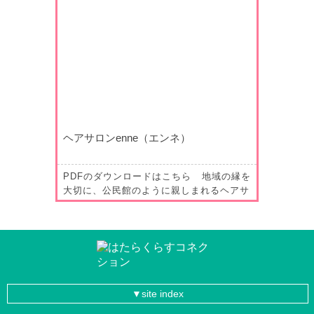
館だんごや」６代目でもある店主が「生そ
うめん」作りや「自家製平打ち手揉み麺」
による中華そば屋の開店…
ヘアサロンenne（エンネ）
PDFのダウンロードはこちら 地域の縁を
大切に、公民館のように親しまれるヘアサ
ロンへ ヘアサロン enne 2023年の秋に
オープンしたヘアサロン「enne（エン
ネ）」。空き店舗が目立つまちなかエリア
にオープンした美容室は、子育て世代が気
軽に安心して利用することができる親しみ
のあるお店。SNSをうまく活用した集客
や、お店を中心に深…
site index