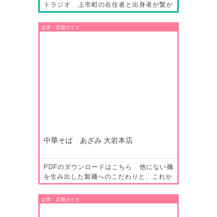
トラジオ 上市町の在住者と出身者が繋が
って作るインターネットラジオ「カミイチ
ノラジオ『カミラジ！』」。現在局長を務
企業・店舗ガイド
める高井昭博さんは埼玉県熊谷市でFMラ
ジオ局を立ち上げ、妻の貴子さんは同ラジ
オ局のパーソナリティーでした。2023年
のUターン移住を機に「カミラジ」に合流
したお二…
中華そば あざみ 大岩本店
PDFのダウンロードはこちら 他にない麺
を生み出した製麺へのこだわりと、これか
らの大岩への思い 中華そば あざみ 大岩本
店 大岩山日石寺の百段坂下に長らく空き
企業・店舗ガイド
店舗となっていた場所にオープンした「中
華そば あざみ」。同じく大岩地区の「旅