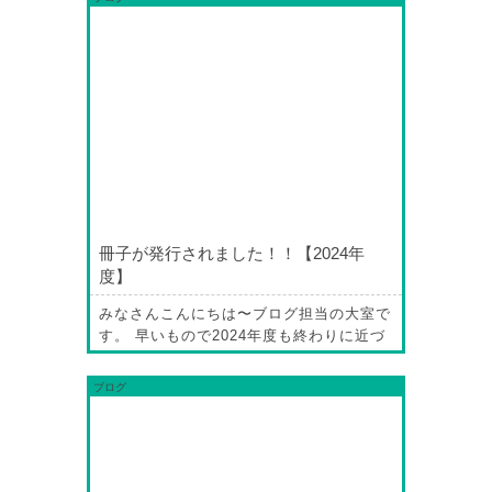
冊子が発行されました！！【2024年
度】
みなさんこんにちは〜ブログ担当の大室で
す。 早いもので2024年度も終わりに近づ
きましたね、恒例のはたらくらすコネクシ
ョンの冊子が発行されました！！ みなさ
ブログ
んお気付きですよね……そう、表紙リニュ
ーアルしました！ 前の表紙も個人的には
好きでしたが、今回の表紙は色々な写真が
一目でわかってとってもおしゃれですよ
ね〜 今年度の冊子でも、上市の色々な事