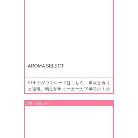
「」。自由なスタイルが個々の感性を育
み、より楽しい文化として次世代へ繋げて
いく取り組みについて伺いました。…
AROMA SELECT
PDFのダウンロードはこちら 環境と香り
と循環、精油抽出メーカーの10年目の１歩
株式会社 プロジェクトデザイン アロマ部
門 2024 年 4 月広野にオープンした の
企業・店舗ガイド
精油抽出工房。 精油とは植物や樹木から
抽出した天然の香料で、同社では 2014 年
から里山の間伐材などを用いた精…