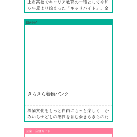
上市高校でキャリア教育の一環として令和
６年度より始まった「キャリバイト」。全
国的にも就職後のミスマッチによる早期離
職は課題となっており、高卒ではおよそ３
団体紹介
８％が１年以内に離職する現状がある。そ
のようなミスマッチを防ぐためや、自分の
将来の職種や就職先を考える機会を作るこ
とを目的に、学校と行政・地域企業とが連
携して実現した学校公認のアルバイ…
きらきら着物バンク
着物文化をもっと自由にもっと楽しく か
みいち子どもの感性を育む会きらきらのた
ね 日本が世界に誇る着物文化をより楽し
く身近なものにするために、中学生を対象
企業・店舗ガイド
に着付けやお出かけ企画などを開催する