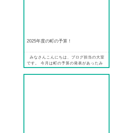
業…
2025年度の町の予算！
みなさんこんにちは、ブログ担当の大室
です。 今月は町の予算の発表があったみ
たいですね、みなさん、私たちが納めてい
る税金がどんなふうに使われているか興味
ありませんか？ 今回は、来年度の予算が
どんなふうになっているか、見てみたいと
思います！ まずはタイトルにあるよう
に、子育て支援が拡大されています！ 給
食無償化は継続、第2子の保育料無…