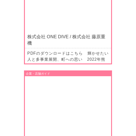
株式会社 ONE DIVE / 株式会社 藤原重
機
PDFのダウンロードはこちら 輝かせたい
人と多事業展開、町への思い 2022年熊
野町で空き店舗となっていた居酒屋「陣
矢」跡にオープンした「陣ya」。リニュー
企業・店舗ガイド
アルしたかのように生まれたこのお店のオ
ーナーは藤原宜紀さん。上市町で土木を主
とする建設会社「株式会社藤原重機」の創
業者で、2…