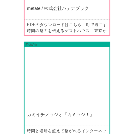
metate / 株式会社ハテナブック
PDFのダウンロードはこちら 町で過ごす
時間の魅力を伝えるゲストハウス 東京か
ら富山に移住し、ゲストハウス
metate（めたて）を経営する株式会社ハ
団体紹介
テナブックの本間隼人さん。親戚はもちろ
ん、知人すらいなかった上市町で古民家を
リノベーションしたゲストハウスを開業す
るという大きな挑戦と、町に対す…
カミイチノラジオ「カミラジ！」
時間と場所を超えて繋がれるインターネッ