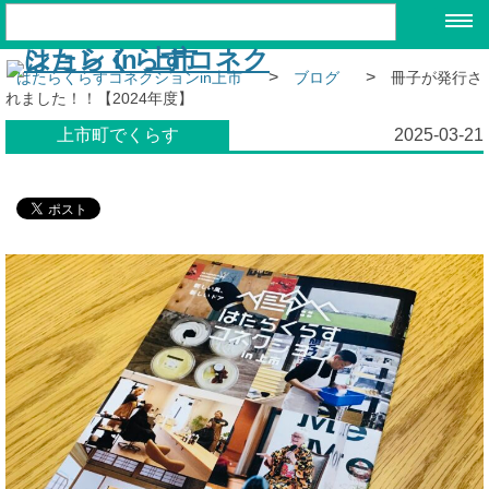
>
>
はたらくらすコネクションin上市
ブログ
冊子が発行さ
れました！！【2024年度】
上市町でくらす
2025-03-21