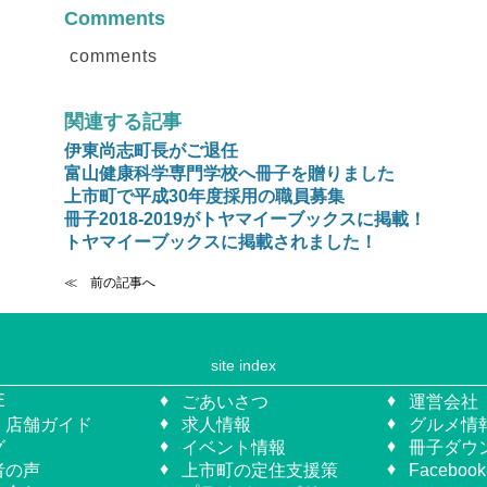
Comments
comments
関連する記事
伊東尚志町長がご退任
富山健康科学専門学校へ冊子を贈りました
上市町で平成30年度採用の職員募集
冊子2018-2019がトヤマイーブックスに掲載！
トヤマイーブックスに掲載されました！
≪ 前の記事へ
site index
E
ごあいさつ
運営会社
・店舗ガイド
求人情報
グルメ情
グ
イベント情報
冊子ダウ
者の声
上市町の定住支援策
Facebo