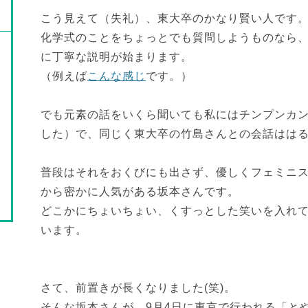
こう見えて（失礼）、東大卒のかなり賢い人です
化学式のことをちょっとでも質問しようものなら
に丁寧な説明が始まります。
（例えば
こんな感じ
です。）
でも元素の話をいくら聞いても私にはチンプンカ
した）で、同じく東大卒の竹島さんとの会話はは
普段はそれをおくびにも出さず、優しくフェミニ
から密かに人気がある坂本さんです。
どこかにちょいちょい、くすっとした笑いを入れ
います。
さて、前置きが長くなりました(笑)。
そんな坂本さんが、9月4日に東京で行われる「とや