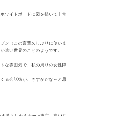
。
、ホワイトボードに図を描いて非常
ンプン（この言葉久しぶりに使いま
るか遠い世界のことのようです。
ストな雰囲気で、私の周りの女性陣
てくる会話術が、さすがだな～と思
ま暮らしセミナーin東京 富山な