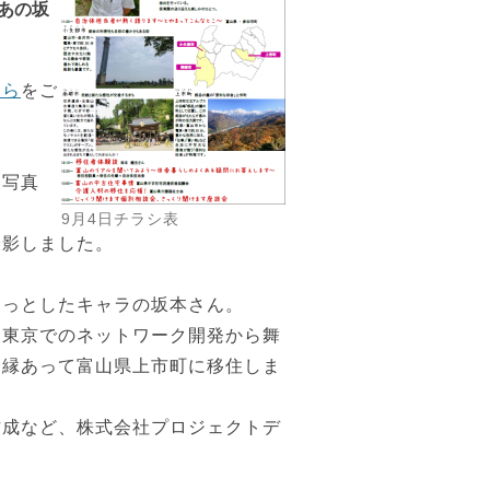
あの坂
ちら
をご
る写真
9月4日チラシ表
撮影しました。
るっとしたキャラの坂本さん。
、東京でのネットワーク開発から舞
、縁あって富山県上市町に移住しま
作成など、株式会社プロジェクトデ