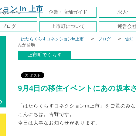
ごあいさつ
企業・店舗ガイド
求人情
ブログ
上市町について
運営会
>
>
はたらくらすコネクションin上市
ブログ
告知
んが登場！
上市町でくらす
9月4日の移住イベントにあの坂本
ろ
「はたらくらすコネクションin上市」をご覧のみ
こんにちは。古野です。
今日は大事なお知らせがあります。