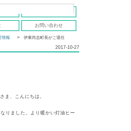
報
移住者の声
社
お問い合わせ
>
町情報
伊東尚志町長がご退任
2017-10-27
なさま、こんにちは。
。
となりました。より暖かい灯油ヒー