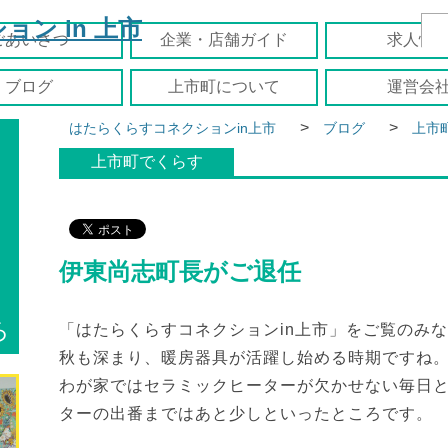
ごあいさつ
企業・店舗ガイド
求人情
ブログ
上市町について
運営会
>
>
はたらくらすコネクションin上市
ブログ
上市
上市町でくらす
伊東尚志町長がご退任
ろ
「はたらくらすコネクションin上市」をご覧のみ
秋も深まり、暖房器具が活躍し始める時期ですね
わが家ではセラミックヒーターが欠かせない毎日
ターの出番まではあと少しといったところです。