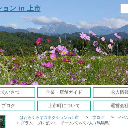
ごあいさつ
企業・店舗ガイド
求人情
ブログ
上市町について
運営会
>
>
はたらくらすコネクションin上市
ブログ
イベ
ログラム プレゼン１ チームバンバン人（馬場島）