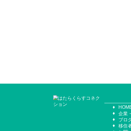
HOM
企業
ブロ
移住