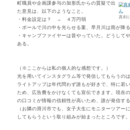
町職員や企画課参与の加形氏からの質疑で出
た意見は、以下のようなこと。
真剣
・料金設定は？ → ４万円弱
・ボールで川の中を光らせる案、早月川は雨が降
・キャンプファイヤーは昔やっていた。どうして
ある。
（※ここからは私の個人的な感想です。）
光を用いてインスタグラム等で発信してもらうの
ライトアップは年代問わず誰もが好きで、特に若い
ため、広告費をかけなくても宣伝できます。現在
の口コミが情報の信頼性が高いため、誰が発信す
（お隣の滑川市でも、女子大生にモニターツアー
してもらうという取り組みが始まったところです