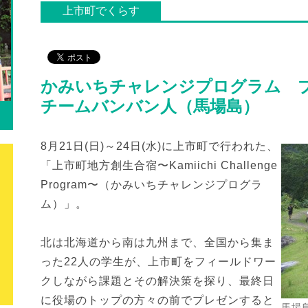
上市町でくらす
かみいちチャレンジプログラム 
チームバンバン人（馬場島）
ろ
8月21日(日)～24日(水)に上市町で行われた、
「上市町地方創生合宿〜Kamiichi Challenge
Program〜（かみいちチャレンジプログラ
ム）」。
北は北海道から南は九州まで、全国から集ま
った22人の学生が、上市町をフィールドワー
クしながら課題とその解決策を探り、最終日
に役場のトップの方々の前でプレゼンすると
馬場