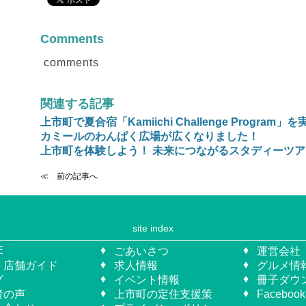
Comments
comments
関連する記事
上市町で夏合宿「Kamiichi Challenge Program」
カミールのわんぱく広場が広くなりました！
上市町を体験しよう！ 未来につながるスタディーツ
≪ 前の記事へ
site index
E
ごあいさつ
運営会社
・店舗ガイド
求人情報
グルメ情
グ
イベント情報
冊子ダウ
者の声
上市町の定住支援策
Facebo