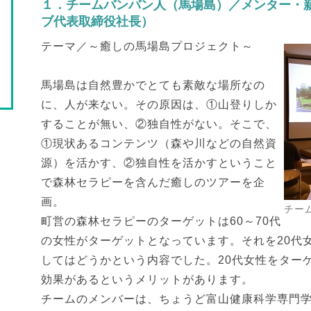
１．チームバンバン人（馬場島）／メンター・
ブ代表取締役社長）
テーマ／～癒しの馬場島プロジェクト～
馬場島は自然豊かでとても素敵な場所なの
に、人が来ない。その原因は、①山登りしか
することが無い、②独自性がない。そこで、
①現状あるコンテンツ（森や川などの自然資
源）を活かす、②独自性を活かすということ
で森林セラピーを含んだ癒しのツアーを企
画。
チー
町営の森林セラピーのターゲットは60～70代
の女性がターゲットとなっています。それを20代
してはどうかという内容でした。20代女性をター
効果があるというメリットがあります。
チームのメンバーは、ちょうど富山健康科学専門