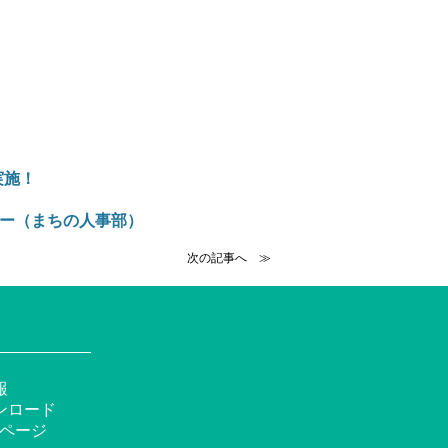
を実施！
アー（まちの人事部）
次の記事へ ≫
報
ンロード
okページ