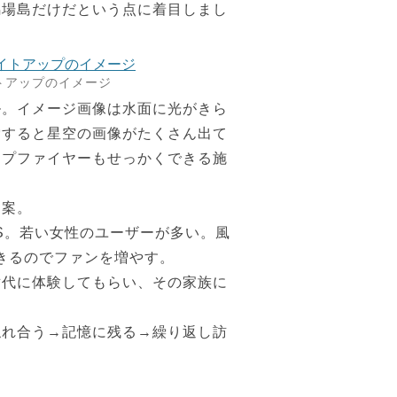
馬場島だけだという点に着目しまし
トアップのイメージ
ル。イメージ画像は水面に光がきら
索すると星空の画像がたくさん出て
ンプファイヤーもせっかくできる施
提案。
S。若い女性のユーザーが多い。風
きるのでファンを増やす。
世代に体験してもらい、その家族に
触れ合う→記憶に残る→繰り返し訪