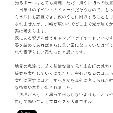
光るボールはとても綺麗。ただ、川や川辺への設
１日限りのイベントのイメージだそうなので、も
ら水底にも設置でき、夜のうちに回収することも
されませんが、川幅が広いのでどこまで光が届く
案は考えらます。
既にある資源を使うキャンプファイヤーもいいで
容を詰めてあればさらに良い案になっていたはず
れた素晴らしい案だったと思います。
地元の私達は、若く新鮮な目で見た上市町の魅力
提案を実行していくにあたり、中心となるのは上
実行に写すにはどうすべきかを真剣に考えられた
な指摘や意見が出されました。
「無理だろう」と思って何もしないよりも「どう
向けて動いていくプロセスが大事ですね。