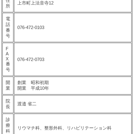
住
上市町上法音寺12
所
電
話
076-472-0103
番
号
F
A
X
076-472-0703
番
号
開
創業 昭和初期
業
開業 平成10年
院
渡邉 省二
長
診
療
リウマチ科、整形外科、リハビリテーション科
科