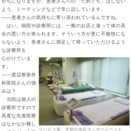
がちになりますが、患者さんへの「ためぐち」はしない
よう、ミーティングなどで常に話しています。
――患者さんの気持ちに寄り添われているんですね。
はい。病院や診療所には、一般のお店と違って体の具
合の悪い方が来られます。そういう方が更に不愉快にな
らないよう、患者さんに満足して帰っていただけるよう
な診療所を
心がけていま
す。
――渡辺整形外
科医院さんの強
みは？
当院は個人の
診療所ですので
高度な先進医療
はなかなか難し
リハビリ室。手前が水圧マッサージベッド