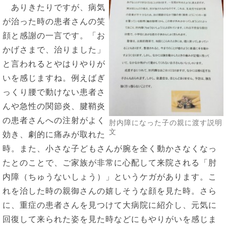
ありきたりですが、病気
が治った時の患者さんの笑
顔と感謝の一言です。「お
かげさまで、治りました」
と言われるとやはりやりが
いを感じますね。例えばぎ
っくり腰で動けない患者さ
んや急性の関節炎、腱鞘炎
の患者さんへの注射がよく
肘内障になった子の親に渡す説明
文
効き、劇的に痛みが取れた
時。また、小さな子どもさんが腕を全く動かさなくなっ
たとのことで、ご家族が非常に心配して来院される「肘
内障（ちゅうないしょう）」というケガがあります。こ
れを治した時の親御さんの嬉しそうな顔を見た時。さら
に、重症の患者さんを見つけて大病院に紹介し、元気に
回復して来られた姿を見た時などにもやりがいを感じま