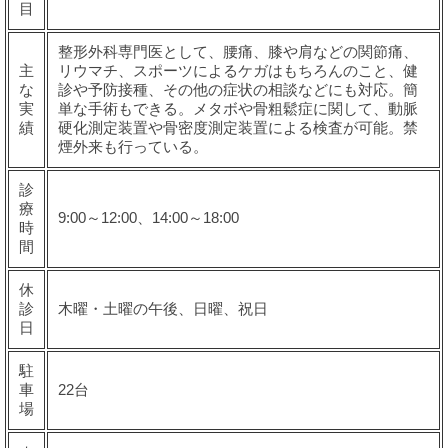
目
整形外科専門医として、腰痛、膝や肩などの関節痛、
主
リウマチ、スポーツによるケガはもちろんのこと、健
な
診や予防接種、その他の症状の相談などにも対応。簡
実
単な手術もできる。メタボや骨粗鬆症に関して、動脈
績
硬化測定装置や骨密度測定装置による検査が可能。禁
煙外来も行っている。
診
療
9:00～12:00、14:00～18:00
時
間
休
診
木曜・土曜の午後、日曜、祝日
日
駐
車
22台
場