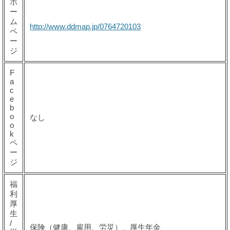
ホ
ー
ム
http://www.ddmap.jp/0764720103
ペ
ー
ジ
F
a
c
e
b
o
なし
o
k
ペ
ー
ジ
福
利
厚
生
/
保険（健康、雇用、労災）、厚生年金