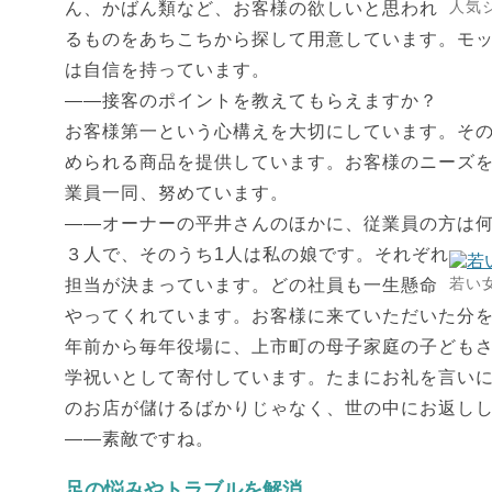
人気
ん、かばん類など、お客様の欲しいと思われ
るものをあちこちから探して用意しています。モ
は自信を持っています。
――接客のポイントを教えてもらえますか？
お客様第一という心構えを大切にしています。そ
められる商品を提供しています。お客様のニーズ
業員一同、努めています。
――オーナーの平井さんのほかに、従業員の方は
３人で、そのうち1人は私の娘です。それぞれ
若い
担当が決まっています。どの社員も一生懸命
やってくれています。お客様に来ていただいた分を
年前から毎年役場に、上市町の母子家庭の子ども
学祝いとして寄付しています。たまにお礼を言い
のお店が儲けるばかりじゃなく、世の中にお返し
――素敵ですね。
足の悩みやトラブルを解消