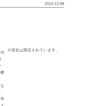
2015-12-08
※現在は閉店されています。
。代
創
か
の横
修
らな
ど、
小学
サイ