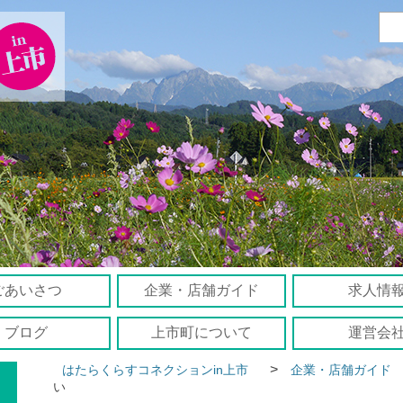
ごあいさつ
企業・店舗ガイド
求人情
ブログ
上市町について
運営会
>
はたらくらすコネクションin上市
企業・店舗ガイド
い