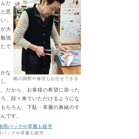
るんだ
たと思
たい」
ろが大
を勉強
ったで
？
ずかな
靴の調整や修理もお任せできる
まし
よ。だから、お客様の希望に添った
ころ、段々来ていただけるようにな
はもちろん、下駄・草履の鼻緒のす
たんです。
用バッグや草履も販売