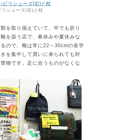
ビリシューズ(右)と杖
種類を取り揃えていて、中でも折り
の靴を扱う店で、春休みや夏休みな
ので、靴は常に22～30cmの各学
履きを集中して買いに来られても対
は禁物です。足に合うものがなくな