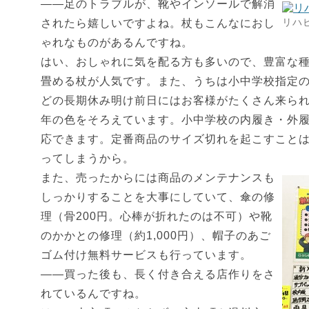
――足のトラブルが、靴やインソールで解消
リハ
されたら嬉しいですよね。杖もこんなにおし
ゃれなものがあるんですね。
はい、おしゃれに気を配る方も多いので、豊富な
畳める杖が人気です。また、うちは小中学校指定
どの長期休み明け前日にはお客様がたくさん来られる
年の色をそろえています。小中学校の内履き・外
応できます。定番商品のサイズ切れを起こすこと
ってしまうから。
また、売ったからには商品のメンテナンスも
しっかりすることを大事にしていて、傘の修
理（骨200円。心棒が折れたのは不可）や靴
のかかとの修理（約1,000円）、帽子のあご
ゴム付け無料サービスも行っています。
――買った後も、長く付き合える店作りをさ
れているんですね。