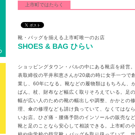
上市町ではたらく
靴・バッグを揃える上市町唯一のお店
SHOES & BAG ひらい
ろ
ショッピングタウン・パルの中にある靴店を経営
表取締役の平井和恵さんが20歳の時に女手一つで
業し、60年になる。靴などの履物類はもちろん、
ばん、杖、財布など幅広く取りそろえている。足
幅が広い人のための靴の幅出しや調整、かかとの
理、傘の修理なども請け負っていて、なくてはな
いお店。ひざ痛・腰痛予防のインソールの販売な
靴と足のことなら安心して相談できる。上市町の
校や中学校の指定靴・バッグを取り扱っていて、