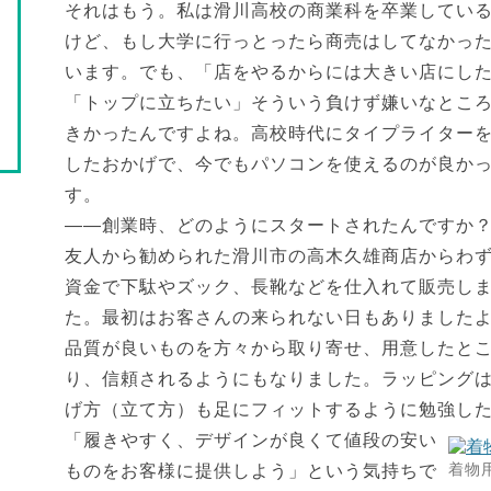
それはもう。私は滑川高校の商業科を卒業してい
けど、もし大学に行っとったら商売はしてなかっ
います。でも、「店をやるからには大きい店にし
「トップに立ちたい」そういう負けず嫌いなとこ
きかったんですよね。高校時代にタイプライター
したおかげで、今でもパソコンを使えるのが良か
す。
――創業時、どのようにスタートされたんですか
友人から勧められた滑川市の高木久雄商店からわ
資金で下駄やズック、長靴などを仕入れて販売し
た。最初はお客さんの来られない日もありました
品質が良いものを方々から取り寄せ、用意したと
り、信頼されるようにもなりました。ラッピング
げ方（立て方）も足にフィットするように勉強し
「履きやすく、デザインが良くて値段の安い
着物
ものをお客様に提供しよう」という気持ちで