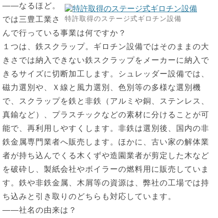
――なるほど。
特許取得のステージ式ギロチン設備
では三豊工業さ
んで行っている事業は何ですか？
１つは、鉄スクラップ。ギロチン設備ではそのままの大
きさでは納入できない鉄スクラップをメーカーに納入で
きるサイズに切断加工します。シュレッダー設備では、
磁力選別や、Ｘ線と風力選別、色別等の多様な選別機
で、スクラップを鉄と非鉄（アルミや銅、ステンレス、
真鍮など）、プラスチックなどの素材に分けることが可
能で、再利用しやすくします。非鉄は選別後、国内の非
鉄金属専門業者へ販売します。ほかに、古い家の解体業
者が持ち込んでくる木くずや造園業者が剪定した木など
を破砕し、製紙会社やボイラーの燃料用に販売していま
す。鉄や非鉄金属、木屑等の資源は、弊社の工場では持
ち込みと引き取りのどちらも対応しています。
――社名の由来は？