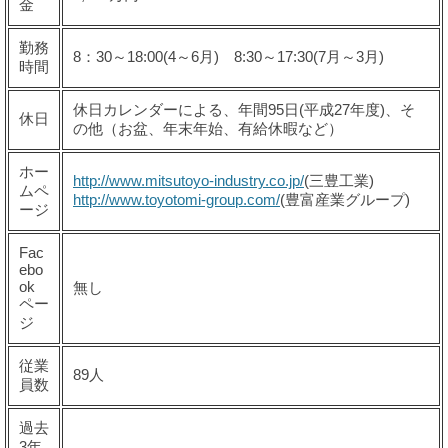
金
勤務
8：30～18:00(4～6月) 8:30～17:30(7月～3月)
時間
休日カレンダーによる、年間95日(平成27年度)、そ
休日
の他（お盆、年末年始、有給休暇など）
ホー
http://www.mitsutoyo-industry.co.jp/
(三豊工業)
ムペ
http://www.toyotomi-group.com/
(豊富産業グループ)
ージ
Fac
ebo
ok
無し
ペー
ジ
従業
89人
員数
過去
3年