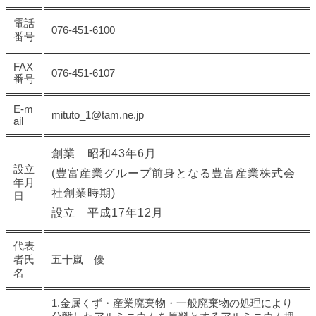
電話
076-451-6100
番号
FAX
076-451-6107
番号
E-m
mituto_1@tam.ne.jp
ail
創業 昭和43年6月
設立
(豊富産業グループ前身となる豊富産業株式会
年月
社創業時期)
日
設立 平成17年12月
代表
者氏
五十嵐 優
名
1.金属くず・産業廃棄物・一般廃棄物の処理により