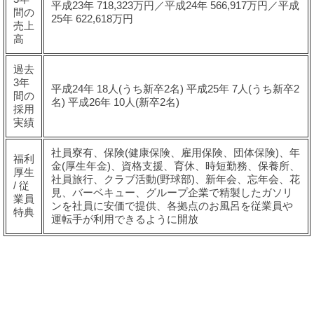
平成23年 718,323万円／平成24年 566,917万円／平成
間の
25年 622,618万円
売上
高
過去
3年
平成24年 18人(うち新卒2名) 平成25年 7人(うち新卒2
間の
名) 平成26年 10人(新卒2名)
採用
実績
社員寮有、保険(健康保険、雇用保険、団体保険)、年
福利
金(厚生年金)、資格支援、育休、時短勤務、保養所、
厚生
社員旅行、クラブ活動(野球部)、新年会、忘年会、花
/ 従
見、バーベキュー、グループ企業で精製したガソリ
業員
ンを社員に安価で提供、各拠点のお風呂を従業員や
特典
運転手が利用できるように開放