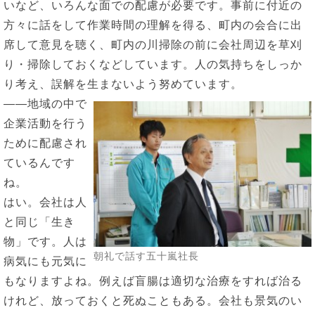
いなど、いろんな面での配慮が必要です。事前に付近の
方々に話をして作業時間の理解を得る、町内の会合に出
席して意見を聴く、町内の川掃除の前に会社周辺を草刈
り・掃除しておくなどしています。人の気持ちをしっか
り考え、誤解を生まないよう努めています。
――地域の中で
企業活動を行う
ために配慮され
ているんです
ね。
はい。会社は人
と同じ「生き
物」です。人は
朝礼で話す五十嵐社長
病気にも元気に
もなりますよね。例えば盲腸は適切な治療をすれば治る
けれど、放っておくと死ぬこともある。会社も景気のい