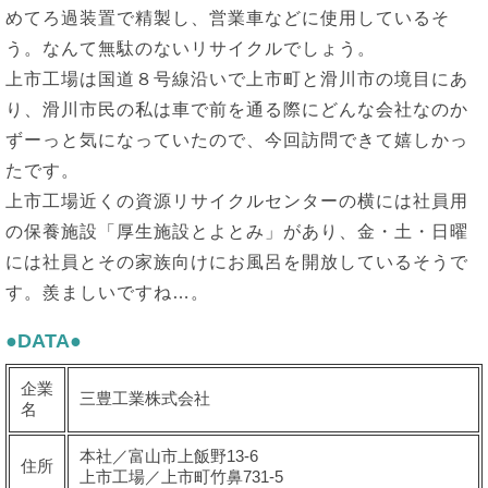
めてろ過装置で精製し、営業車などに使用しているそ
う。なんて無駄のないリサイクルでしょう。
上市工場は国道８号線沿いで上市町と滑川市の境目にあ
り、滑川市民の私は車で前を通る際にどんな会社なのか
ずーっと気になっていたので、今回訪問できて嬉しかっ
たです。
上市工場近くの資源リサイクルセンターの横には社員用
の保養施設「厚生施設とよとみ」があり、金・土・日曜
には社員とその家族向けにお風呂を開放しているそうで
す。羨ましいですね…。
●DATA●
企業
三豊工業株式会社
名
本社／富山市上飯野13-6
住所
上市工場／上市町竹鼻731-5