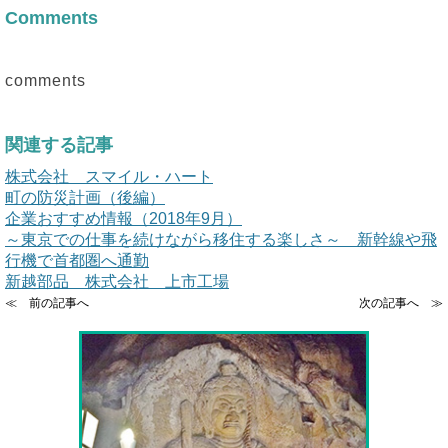
Comments
comments
関連する記事
株式会社 スマイル・ハート
町の防災計画（後編）
企業おすすめ情報（2018年9月）
～東京での仕事を続けながら移住する楽しさ～ 新幹線や飛
行機で首都圏へ通勤
新越部品 株式会社 上市工場
≪ 前の記事へ
次の記事へ ≫