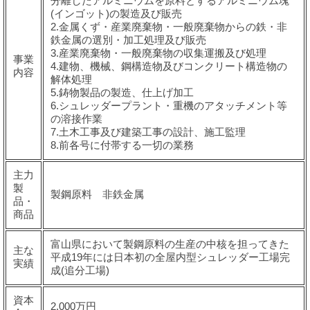
分離したアルミニウムを原料とするアルミニウム塊
(インゴット)の製造及び販売
2.金属くず・産業廃棄物・一般廃棄物からの鉄・非
鉄金属の選別・加工処理及び販売
3.産業廃棄物・一般廃棄物の収集運搬及び処理
事業
4.建物、機械、鋼構造物及びコンクリート構造物の
内容
解体処理
5.鋳物製品の製造、仕上げ加工
6.シュレッダープラント・重機のアタッチメント等
の溶接作業
7.土木工事及び建築工事の設計、施工監理
8.前各号に付帯する一切の業務
主力
製
製鋼原料 非鉄金属
品・
商品
富山県において製鋼原料の生産の中核を担ってきた
主な
平成19年には日本初の全屋内型シュレッダー工場完
実績
成(追分工場)
資本
2,000万円