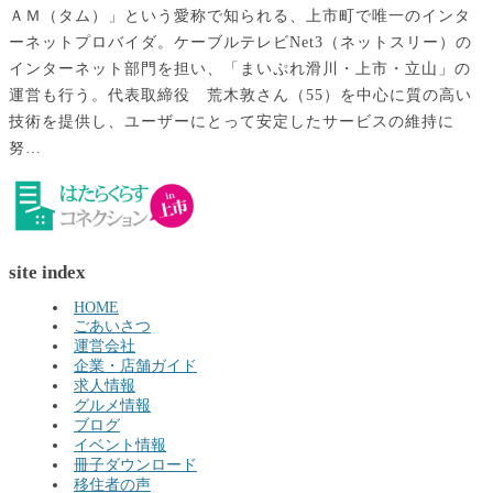
ＡＭ（タム）」という愛称で知られる、上市町で唯一のインタ
ーネットプロバイダ。ケーブルテレビNet3（ネットスリー）の
インターネット部門を担い、「まいぷれ滑川・上市・立山」の
運営も行う。代表取締役 荒木敦さん（55）を中心に質の高い
技術を提供し、ユーザーにとって安定したサービスの維持に
努…
site index
HOME
ごあいさつ
運営会社
企業・店舗ガイド
求人情報
グルメ情報
ブログ
イベント情報
冊子ダウンロード
移住者の声