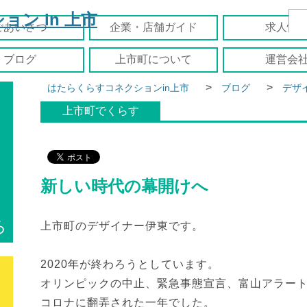
ごあいさつ
企業・店舗ガイド
求人情
ブログ
上市町について
運営会
>
>
はたらくらすコネクションin上市
ブログ
デザ
上市町でくらす
新しい時代の幕開けへ
ろ
上市町のデザイナー伊東です。
2020年が終わろうとしています。
オリンピックの中止、緊急事態宣言、富山アラー
コロナに翻弄された一年でした。