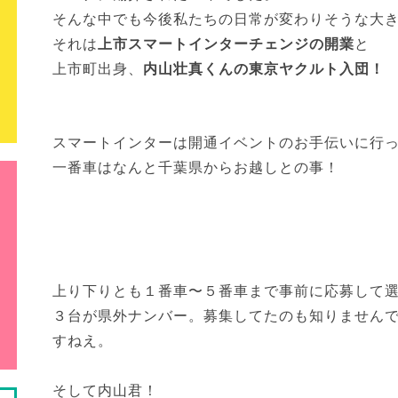
そんな中でも今後私たちの日常が変わりそうな大
それは
上市スマートインターチェンジの開業
と
上市町出身、
内山壮真くんの東京ヤクルト入団！
スマートインターは開通イベントのお手伝いに行
一番車はなんと千葉県からお越しとの事！
上り下りとも１番車〜５番車まで事前に応募して
３台が県外ナンバー。募集してたのも知りません
すねえ。
そして内山君！