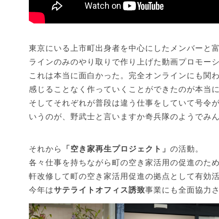
東京にいる上市町出身者を中心にしたメンバーと
ラインのみのやり取りで作り上げた動画プロモー
これは本当に面白かった。完全オンラインにも関
感じることなく作っていくことができたのが本当
そしてそれぞれが普段は違う仕事をしていて号令
いうのが、野武士と言いますか奇兵隊のようでみ
それから
「空き家再生プロジェクト」
の活動。
各々仕事を持ちながら町の空き家活用の促進のた
軒改修して町の空き家活用促進の拠点として有効
今年は
サテライトオフィス誘致
事業にも全面協力