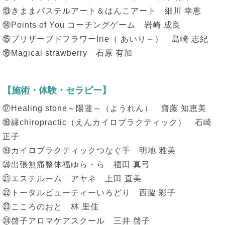
⑬きままパステルアート＆はんこアート 細川 幸恵
⑭Points of You コーチングゲーム 岩崎 成良
⑮プリザーブドフラワーIrie（ あいり～） 島崎 志紀
⑯Magical strawberry 石原 有加
【施術・体験・セラピー】
⑰Healing stone～陽蓮～（ようれん） 齋藤 知恵美
⑱縁chiropractic（えんカイロプラクティック） 石崎
正子
⑲カイロプラクティックつなぐ手 明地 雅美
⑳出張無痛整体福ゆら・ら 福田 真弓
㉑エステルーム アヤネ 上田 直美
㉒トータルビューティーいろどり 西脇 彩子
㉓こころのおと 林 里佳
㉔啓子アロマケアスクール 三井 啓子