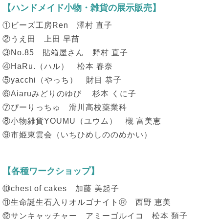
【ハンドメイド小物・雑貨の展示販売】
①ビーズ工房Ren 澤村 直子
②うえ田 上田 早苗
③No.85 貼箱屋さん 野村 直子
④HaRu.（ハル） 松本 春奈
⑤yacchi（やっち） 財目 恭子
⑥Aiaruみどりのゆび 杉本 くに子
⑦ぴーりっちゅ 滑川高校薬業科
⑧小物雑貨YOUMU（ユウム） 槻 富美恵
⑨市姫東雲会（いちひめしののめかい）
【各種ワークショップ】
⑩chest of cakes 加藤 美起子
⑪生命誕生石入りオルゴナイトⓇ 西野 恵美
⑫サンキャッチャー アミーゴルイコ 松本 類子