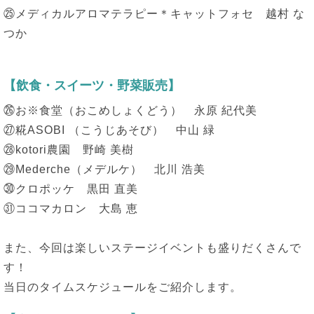
㉕メディカルアロマテラピー＊キャットフォセ 越村 な
つか
【飲食・スイーツ・野菜販売】
㉖お※食堂（おこめしょくどう） 永原 紀代美
㉗糀ASOBI （こうじあそび） 中山 緑
㉘kotori農園 野崎 美樹
㉙Mederche（メデルケ） 北川 浩美
㉚クロポッケ 黒田 直美
㉛ココマカロン 大島 恵
また、今回は楽しいステージイベントも盛りだくさんで
す！
当日のタイムスケジュールをご紹介します。