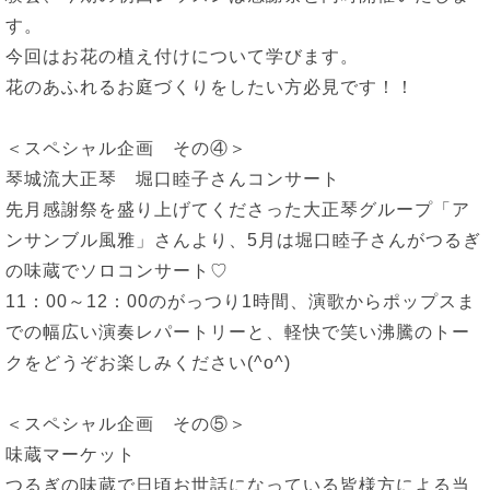
す。
今回はお花の植え付けについて学びます。
花のあふれるお庭づくりをしたい方必見です！！
＜スペシャル企画 その④＞
琴城流大正琴 堀口睦子さんコンサート
先月感謝祭を盛り上げてくださった大正琴グループ「ア
ンサンブル風雅」さんより、5月は堀口睦子さんがつるぎ
の味蔵でソロコンサート♡
11：00～12：00のがっつり1時間、演歌からポップスま
での幅広い演奏レパートリーと、軽快で笑い沸騰のトー
クをどうぞお楽しみください(^o^)
＜スペシャル企画 その⑤＞
味蔵マーケット
つるぎの味蔵で日頃お世話になっている皆様方による当