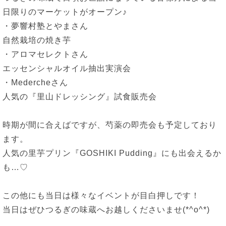
日限りのマーケットがオープン♪
・夢響村塾とやまさん
自然栽培の焼き芋
・アロマセレクトさん
エッセンシャルオイル抽出実演会
・Medercheさん
人気の『里山ドレッシング』試食販売会
時期が間に合えばですが、芍薬の即売会も予定しており
ます。
人気の里芋プリン『GOSHIKI Pudding』にも出会えるか
も…♡
この他にも当日は様々なイベントが目白押しです！
当日はぜひつるぎの味蔵へお越しくださいませ(*^o^*)