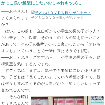
かっこ良い髪型にしたいおしゃれキッズに
――お子さんも
子どもはＤＶＤを観ながらカット
よく来られます
か？
はい。この前も、立山町から小学生の男の子が５人く
らい来ました。以前、そのうちの１人の髪を切ったこと
があって、その子の髪型がかっこ良かったから「オレも
オレも」っていうことで一緒に来たそうです(笑)。
――おしゃれキッズですね～！ 小学生の男の子も、結
構髪型を気にするんですね。
すごく気にしますよ。親子でも要望にズレがあります
ね。子どもは「長くしたい」っていう希望が多くて、親
は何度も連れてくるのが大変だから「短くしたい」って
言われるんです。
――そんな時は
どうされるんで