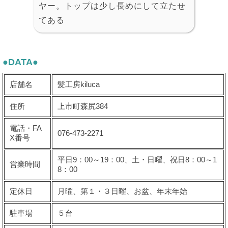
ヤー。トップは少し長めにして立たせ
てある
●DATA●
店舗名
髪工房kiluca
住所
上市町森尻384
電話・FA
076-473-2271
X番号
平日9：00～19：00、土・日曜、祝日8：00～1
営業時間
8：00
定休日
月曜、第１・３日曜、お盆、年末年始
駐車場
５台