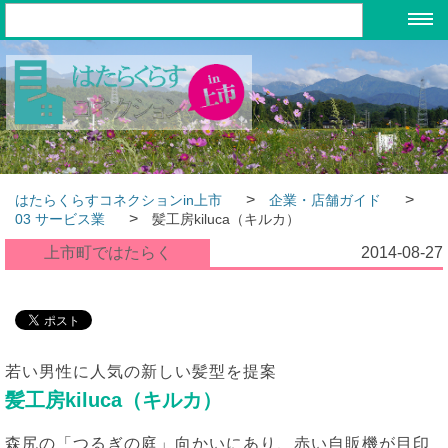
>
>
はたらくらすコネクションin上市
企業・店舗ガイド
>
03 サービス業
髪工房kiluca（キルカ）
上市町ではたらく
2014-08-27
若い男性に人気の新しい髪型を提案
髪工房kiluca（キルカ）
森尻の「つるぎの庭」向かいにあり、赤い自販機が目印