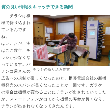
質の良い情報をキャッチできる新聞
――チラシは機
械で折り込まれ
ているんです
ね。
はい。ただ、実
はここ数年、チ
ラシが少なくな
っています。パ
チラシの折り込み作業
チンコ屋さんの
広告への規制が厳しくなったのと、携帯電話会社の新機
種発売のスパンが長くなったことが一因です。ガラケー
の場合は機種が変わるごとにチラシが出されていました
が、スマートフォンが出てから機種の寿命が長くなり、
チラシが出されなくなってきたんです。