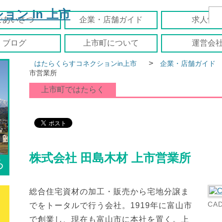
ごあいさつ
企業・店舗ガイド
求人情
ブログ
上市町について
運営会
>
はたらくらすコネクションin上市
企業・店舗ガイド
市営業所
上市町ではたらく
株式会社 田島木材 上市営業所
ろ
総合住宅資材の加工・販売から宅地分譲ま
CA
でをトータルで行う会社。1919年に富山市
で創業し、現在も富山市に本社を置く。上