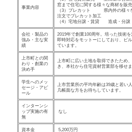
窓まで住宅に関する様々な商材を販
事業内容
（3）プレカット 県内外の様々な
注文でプレカット加工
（4）宅地分譲・賃貸 造成・分譲
会社・製品の
2019年で創業100周年。培った技
強み・主な実
即時対応をモットーにしており、ビ
績
ています。
上市町との関
上市町に広い土地を取得できたため、
わり・創業の
き、本社から住宅資材営業部を移せ
決め手
学生へのメッ
上市営業所の平均年齢は39歳と若い
セージ・アピ
几帳面な方をお待ちしています。
ール
インターンシ
ップ実施の有
なし
無
資本金
5,200万円