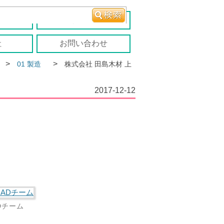
報
移住者の声
社
お問い合わせ
>
>
01 製造
株式会社 田島木材 上
2017-12-12
Dチーム