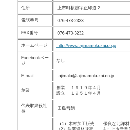
住所
上市町横越字正印道２
電話番号
076-473-2323
FAX番号
076-473-3232
ホームページ
http://www.tajimamokuzai.co.jp
Facebookペー
なし
ジ
E-mail
tajimalu@tajimamokuzai.co.jp
創業 １９１９年４月
創業
設立 １９５１年４月
代表取締役社
田島哲朗
長
（1）木材加工販売 優良な北洋材
（2）住宅資材販売 主に上市営業