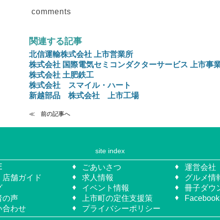
comments
関連する記事
北信運輸株式会社 上市営業所
株式会社 国際電気セミコンダクターサービス 上市事
株式会社 土肥鉄工
株式会社 スマイル・ハート
新越部品 株式会社 上市工場
≪ 前の記事へ
site index
E
ごあいさつ
運営会社
・店舗ガイド
求人情報
グルメ情
グ
イベント情報
冊子ダウ
者の声
上市町の定住支援策
Facebo
い合わせ
プライバシーポリシー