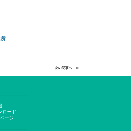
業所
次の記事へ ≫
報
ンロード
okページ