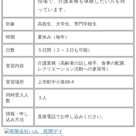
現場で、介護業務を体験したい方を待
っています。
対象
高校生、大学生、専門学校生
時期
夏休み（毎年）
日数
５日間（２～３日も可能）
介護業務（高齢者の話し相手、食事の配膳、
実習内容
レクリエーション活動への参加等）
実習場所
上市町中小泉68-4
同時受入人
３人
数
情報・申し
直接電話でお申し込みください。
込み方法