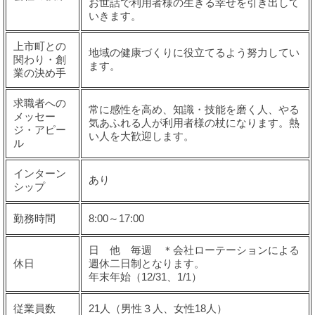
お世話で利用者様の生きる幸せを引き出して
いきます。
上市町との
地域の健康づくりに役立てるよう努力してい
関わり・創
ます。
業の決め手
求職者への
常に感性を高め、知識・技能を磨く人、やる
メッセー
気あふれる人が利用者様の杖になります。熱
ジ・アピー
い人を大歓迎します。
ル
インターン
あり
シップ
勤務時間
8:00～17:00
日 他 毎週
＊会社ローテーションによる
休日
週休二日制となります。
年末年始（12/31、1/1）
従業員数
21人（男性３人、女性18人）