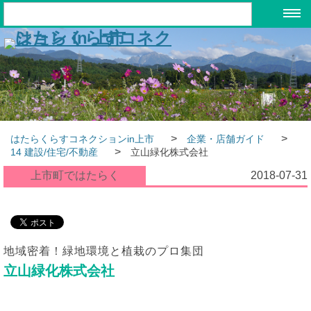
>
>
はたらくらすコネクションin上市
企業・店舗ガイド
>
14 建設/住宅/不動産
立山緑化株式会社
上市町ではたらく
2018-07-31
地域密着！緑地環境と植栽のプロ集団
立山緑化株式会社