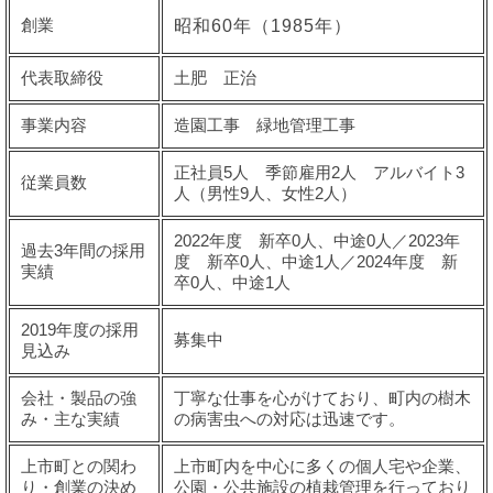
創業
昭和60年（1985年）
代表取締役
土肥 正治
事業内容
造園工事 緑地管理工事
正社員5人 季節雇用2人 アルバイト3
従業員数
人（男性9人、女性2人）
2022年度 新卒0人、中途0人／2023年
過去3年間の採用
度 新卒0人、中途1人／2024年度 新
実績
卒0人、中途1人
2019年度の採用
募集中
見込み
会社・製品の強
丁寧な仕事を心がけており、町内の樹木
み・主な実績
の病害虫への対応は迅速です。
上市町との関わ
上市町内を中心に多くの個人宅や企業、
り・創業の決め
公園・公共施設の植栽管理を行っており