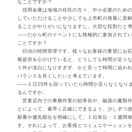
なことですか？
信用金庫は地域の住民の方々、中小企業のための
していただけることや少しでも上市町の発展に貢
ることがやりがいになりますし、大切な役割だと
――だから町のイベントにも積極的に参加されて
ことですか？
日頃の時間管理です。様々なお客様の要望にお応
報提供を心がけていると、どうしても時間が足り
１件が淡白になりすぎず、かと言って時間に追わ
バランスを良くしたいと考えています。
――１日25件も回っていたら時間が足りなくなり
るんですか。
営業店内での事務作業の効率化や、融資の書類作
とによって、素早く正確にできるよう、少しずつ
順番や優先順位を明確にして、１日単位・１週間
す。それによって、お客様とコミュニケーション