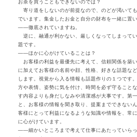
お茶を買うこともできないのでは？
寄り道をしないのが前提なので、のどが渇いても
でいます。集金したお金と自分の財布を一緒に置
――徹底されていますね。
逆に、融通が利かない、厳しくなってしまってい
題です。
――ほかに心がけていることは？
お客様の利益を最優先に考えて、信頼関係を築い
に加えてお客様の名前や顔、性格、好きな話題な
します。視覚から入る情報も話題作りの１つです
方や表情、姿勢に気を付け、時間を必ず守ること
す内容よりも身だしなみや清潔感が大事です。第
と、お客様の情報を聞き取り、提案までできない
客様にとって利益になるような知識や情報を、常
に心がけています。
――細かいところまで考えて仕事にあたっていら