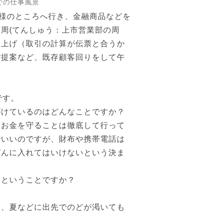
での仕事風景
様のところへ行き、金融商品などを
周(てんしゅう：上市営業部の周
め上げ（取引の計算が伝票と合うか
ご提案など、既存顧客回りをして午
。
です。
がけているのはどんなことですか？
お金を守ることは徹底して行って
でいいのですが、財布や携帯電話は
ばんに入れてはいけないという決ま
にということですか？
。
と、夏などに出先でのどが渇いても