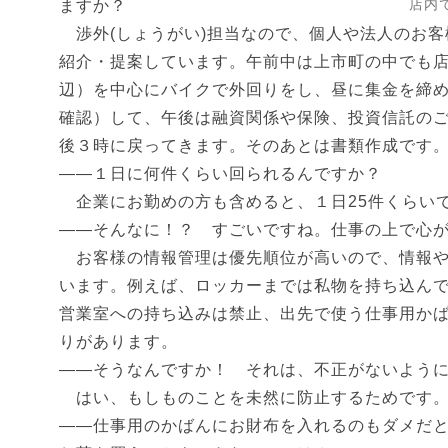
店内
ますか？
渉外(しょうがい)担当なので、個人や法人のお客
紹介・提案しています。午前中は上市町の中でも店
辺）を中心にバイクで外回りをし、昼に集金を締
確認）して、午後は融資関係や保険、投資信託の
後３時に戻ってきます。そのあとは書類作成です
――１日に何件くらい回られるんですか？
企業にお勤めの方も含めると、１日25件くらい
――そんなに！？ すごいですね。仕事の上で心
お客様の情報管理は優先順位が高いので、情報や
います。例えば、ロッカーまでは私物を持ち込ん
営業室への持ち込みは禁止、出先で使う仕事用か
りがあります。
――そうなんですか！ それは、不正がないよう
はい、もしものことを未然に防止するためです
――仕事用のかばんにお財布を入れるのもダメだ