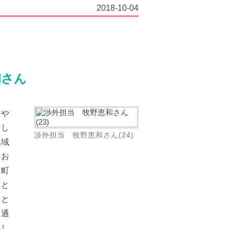
2018-10-04
和さん
人や
案し
渉外担当 牧野恵和さん(24)
地域
、お
市町
こと
」と
を通
返し