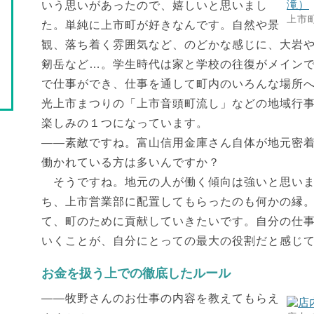
いう思いがあったので、嬉しいと思いまし
上市
た。単純に上市町が好きなんです。自然や景
観、落ち着く雰囲気など、のどかな感じに、大岩
剱岳など…。学生時代は家と学校の往復がメイン
で仕事ができ、仕事を通して町内のいろんな場所
光上市まつりの「上市音頭町流し」などの地域行
楽しみの１つになっています。
――素敵ですね。富山信用金庫さん自体が地元密
働かれている方は多いんですか？
そうですね。地元の人が働く傾向は強いと思いま
ち、上市営業部に配置してもらったのも何かの縁
て、町のために貢献していきたいです。自分の仕
いくことが、自分にとっての最大の役割だと感じ
お金を扱う上での徹底したルール
――牧野さんのお仕事の内容を教えてもらえ