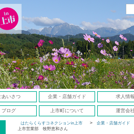
ごあいさつ
企業・店舗ガイド
求人情
ブログ
上市町について
運営会
>
はたらくらすコネクションin上市
企業・店舗ガイド
上市営業部 牧野恵和さん