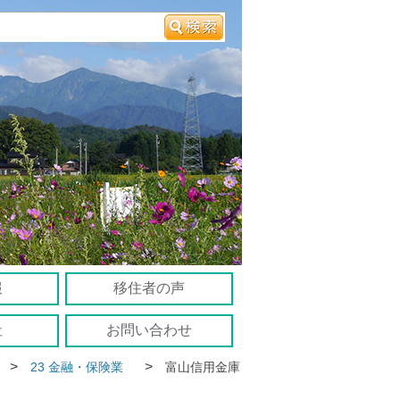
報
移住者の声
社
お問い合わせ
>
>
23 金融・保険業
富山信用金庫