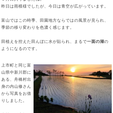
昨日は雨模様でしたが、今日は青空が広がっています。
富山ではこの時季、田園地方ならではの風景が見られ、
季節の移り変わりを色濃く感じます。
田植えを控えた田んぼに水が貼られ、まるで
一面の湖
の
ようになるのです。
上市町と同じ富
山県中新川郡に
ある、舟橋村出
身の内山修さん
から写真をお借
りしました。