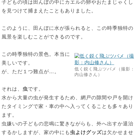
子どもの頃は田んぼの中にカエルの卵やおたまじゃくし
を見つけて捕まえたこともありました。
このように、田んぼに水が張られると、この時季独特の
風景を楽しむことができるのです。
この時季独特の景色。本当に
美しいです。
低く鋭く飛ぶツバメ（撮影：
が、ただ１つ難点が…。
内山修さん）
それは、
虫
です。
水から大量の虫が発生するため、網戸の隙間や戸を開け
たタイミングで家・車の中へ入ってくることも多々あり
ます。
虫嫌いの子どもの悲鳴に驚きながらも、外へ出すか退治
するかしますが、家の中にも
虫よけグッズ
は欠かせませ