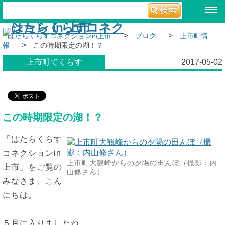
>
>
はたらくらすコネクションin上市
ブログ
上市町情
>
報
この時期限定の湖！？
上市町でくらす
2017-05-02
この時期限定の湖！？
「はたらくらす
コネクションin
上市町大観峰からの夕陽の田んぼ（撮影：内
上市」をご覧の
山修さん）
みなさま、こん
にちは。
５月に入りましたね。