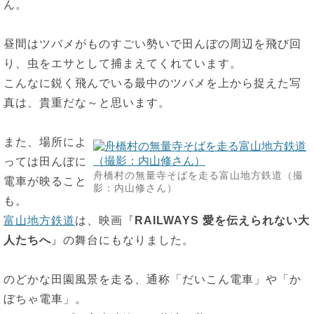
ん。
昼間はツバメがものすごい勢いで田んぼの周辺を飛び回
り、虫をエサとして捕まえてくれています。
こんなに鋭く飛んでいる最中のツバメを上から捉えた写
真は、貴重だな～と思います。
また、場所によ
っては田んぼに
舟橋村の無量寺そばを走る富山地方鉄道（撮
電車が映ること
影：内山修さん）
も。
富山地方鉄道
は、映画『
RAILWAYS 愛を伝えられない大
人たちへ
』の舞台にもなりました。
のどかな田園風景を走る、通称「だいこん電車」や「か
ぼちゃ電車」。