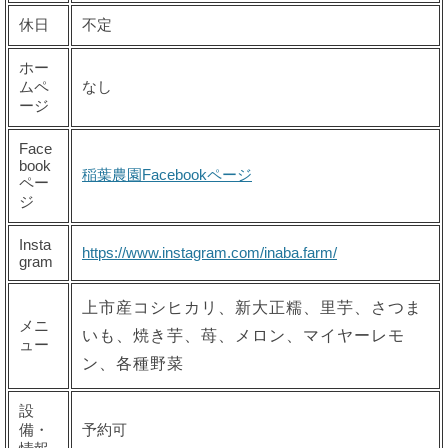
休日
不定
ホー
ムペ
なし
ージ
Face
book
稲葉農園Facebookページ
ペー
ジ
Insta
https://www.instagram.com/inaba.farm/
gram
上市産コシヒカリ、新大正糯、里芋、さつま
メニ
いも、焼き芋、苺、メロン、マイヤーレモ
ュー
ン、各種野菜
設
備・
予約可