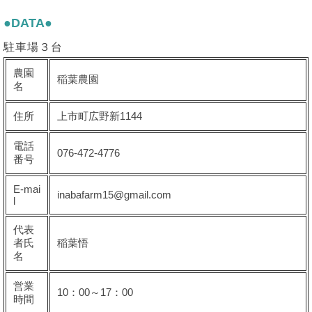
●DATA●
駐車場３台
農園
稲葉農園
名
住所
上市町広野新1144
電話
076-472-4776
番号
E-mai
inabafarm15@gmail.com
l
代表
者氏
稲葉悟
名
営業
10：00～17：00
時間