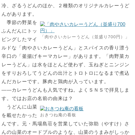
冷、ざるうどんのほか、２種類のオリジナルカレーうど
んがあります。
季節の野菜を
ふんだんにトッ
「肉やさいカレーうどん（並盛り700円）」
ピングしたマイ
ルドな「肉やさいカレーうどん」とスパイスの香り漂う
辛口の「釜揚げキーマカレー」があります。「肉野菜カ
レーうどん」は水をほとんど使わず、玉ねぎとニンジン
をすりおろしてうどんの出汁とトロトロになるまで煮込
んだカレーです。豚肉と鶏肉が入っています。
――カレーうどんも人気ですね。よくＳＮＳで拝見しま
す。ではお店の名前の由来は？
うどんに山菜
おきつね庵の看板
を載せたかった
んです。元・馬場島荘を営業していた弥助（やすけ）さ
んの山菜のオードブルのような、山菜のうまみがしっか