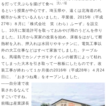
洗い場
を打って天ぷらを揚げて食べ
るという授業が中心です。埼玉県や、遠くは北海道の札
幌市から来ている人もいました。卒業後、2015年（平成
27年）８月に「株式会社 笑（わら）ふーず」を設立
し、10月に製造許可を取っておみやげ用のうどんを作り
ました。11月から実家の改装を始め、床板をはがして断
熱材を入れ、押入れは水回りやキッチンに。電気工事以
外の大工仕事などはすべて家族でしました。テーブル
も、馬場島でカシノナガキクイムシの被害によって枯れ
てしまった大木を引き取って一枚板にしたものです。改
装工事が終わって１か月後の2016年（平成28年）４月24
日に、「おきつね庵」をオープンしました。
――自分達で改
装されるなんて
すごいですね。
前職は産業課長