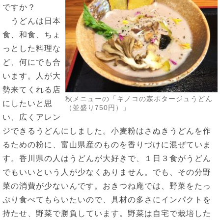
ですか？
うどんは日本
食、和食、ちょ
っとした料理な
ど、何にでも合
います。人が大
勢来てくれる店
秋メニューの「キノコの森ポタージュうどん
にしたいと思
（並盛り750円）」
い、広くアレン
ジできるうどんにしました。小麦粉はさぬきうどんを作
るための粉に、富山県産のものを香りづけに混ぜていま
す。香川県の人はうどんが大好きで、１日３食がうどん
でもいいという人が少なくありません。でも、その分野
菜の消費が少ないんです。おきつね庵では、野菜をたっ
ぷり食べてもらいたいので、具材の多さにインパクトを
持たせ、野菜で勝負しています。野菜は自宅で栽培した