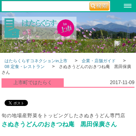
>
>
はたらくらすコネクションin上市
企業・店舗ガイド
>
08 定食・レストラン
さぬきうどんのおきつね庵 黒田保廣
さん
上市町ではたらく
2017-11-09
旬の地場産野菜をトッピングしたさぬきうどん専門店
さぬきうどんのおきつね庵 黒田保廣さん