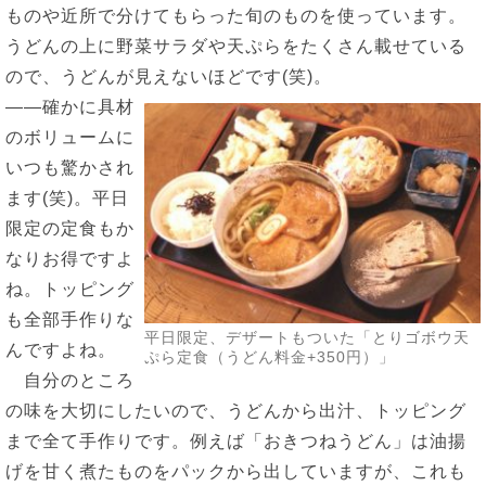
ものや近所で分けてもらった旬のものを使っています。
うどんの上に野菜サラダや天ぷらをたくさん載せている
ので、うどんが見えないほどです(笑)。
――確かに具材
のボリュームに
いつも驚かされ
ます(笑)。平日
限定の定食もか
なりお得ですよ
ね。トッピング
も全部手作りな
平日限定、デザートもついた「とりゴボウ天
んですよね。
ぷら定食（うどん料金+350円）」
自分のところ
の味を大切にしたいので、うどんから出汁、トッピング
まで全て手作りです。例えば「おきつねうどん」は油揚
げを甘く煮たものをパックから出していますが、これも