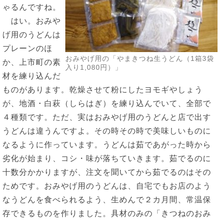
ゃるんですね。
はい。おみや
げ用のうどんは
プレーンのほ
おみやげ用の「やまきつね生うどん（1箱3袋
か、上市町の素
入り1,080円）」
材を練り込んだ
ものがあります。乾燥させて粉にしたヨモギやしょう
が、地酒・白萩（しらはぎ）を練り込んでいて、全部で
４種類です。ただ、実はおみやげ用のうどんと店で出す
うどんは違うんですよ。その時その時で美味しいものに
なるように作っています。うどんは茹であがった時から
劣化が始まり、コシ・味が落ちていきます。茹でるのに
十数分かかりますが、注文を聞いてから茹でるのはその
ためです。おみやげ用のうどんは、自宅でもお店のよう
なうどんを食べられるよう、生めんで２カ月間、常温保
存できるものを作りました。具材のみの「きつねのおみ