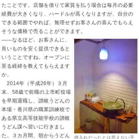
たことです。店舗を借りて家賃を払う場合は毎月の必要
経費が大きくなり、ハードルが高くなりますが、自分の
できる範囲でやれば、無理せずお客さんの喜んでもらえ
そうな価格で売ることができます。
――なるほど。お客さんに、
良いものを安く提供できると
いうことですね。オープンに
至る経緯を教えてもらえます
か。
2014年（平成26年）３月
末、58歳で前職の上市町役場
を早期退職し、讃岐うどんの
本場・香川県の職業訓練校で
ある県立高等技能学校の讃岐
うどん課へ習いに行きまし
た。３カ月間、朝からうどん
押入れだったとは思えない手