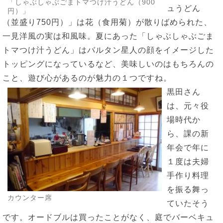
「しゃぶしゃぶごまトマつけ汁うどん（900
ュうどん
円）」
（並盛り750円）」は花（食用菊）が散りばめられた、
一見洋風の実は和風味。夏にあった「しゃぶしゃぶごま
トマつけ汁うどん」はバルタン星人の顔をイメージした
トッピングになっているなど、美味しいのはもちろんの
こと、遊び心があるのが魅力の１つですね。
黒田さん
は、元々役
場時代か
ら、課の新
年会で年に
１度は夫婦
手作り料理
を振る舞っ
カウンター席
ていたそう
です。オードブルは買ったことがなく、庭でバーベキュ