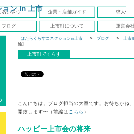
ごあいさつ
企業・店舗ガイド
求人情
ブログ
上市町について
運営会
>
>
はたらくらすコネクションin上市
ブログ
上市
編】
上市町でくらす
ろ
こんにちは。ブログ担当の大室です。お待ちかね
開致します〜（前編は
こちら
）
ハッピー上市会の将来