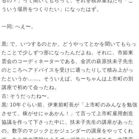
るの？」って聞いてもらって、それを積み重ねたら「こ
ういう場所をつくりたい」になったはず。
一同: へえ〜。
黒: で、いつするのとか、どうやってとかを聞いてもらっ
たことで少しずつ形になったんだよね。それに、市姫東
雲会のコーディネーターである、金沢の萩原扶未子先生
のところへアドバイスを受けに通ったりして積み上がっ
たというか……。そういえば、ちーちゃんは上市町の別
講座で初めて会ったね。
古: そうだったね〜。
黒: 10年ぐらい前、伊東前町長が「上市町のみんなを勉強
させて、稼がせにゃあかん！」て言って上市町雇用創造
協議を作って下さった中に、扶未子先生の講座があった
の。数字のマジックとかジェンダーの講座をやってくれ