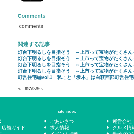
Comments
comments
関連する記事
灯台下明るしを目指そう ～上市って宝物がたくさん～ V
灯台下明るしを目指そう ～上市って宝物がたくさん～ V
灯台下明るしを目指そう ～上市って宝物がたくさん～ 
灯台下明るしを目指そう ～上市って宝物がたくさん～ V
町営住宅編vol.1 私こと「坂本」は白萩西部町営住
≪ 前の記事へ
site index
E
ごあいさつ
運営会社
・店舗ガイド
求人情報
グルメ情
グ
イベント情報
冊子ダウ