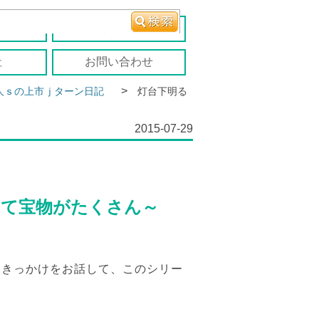
報
移住者の声
社
お問い合わせ
>
人ｓの上市ｊターン日記
灯台下明る
2015-07-29
って宝物がたくさん～
たきっかけをお話して、このシリー
。