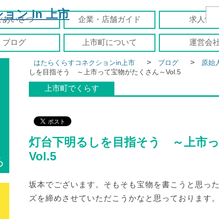
ごあいさつ
企業・店舗ガイド
求人情
ブログ
上市町について
運営会
>
>
はたらくらすコネクションin上市
ブログ
原始
しを目指そう ～上市って宝物がたくさん～Vol.5
上市町でくらす
灯台下明るしを目指そう ～上市
Vol.5
ろ
坂本でございます。そもそも宝物を書こうと思っ
ズを締めさせていただこうかなと思っております