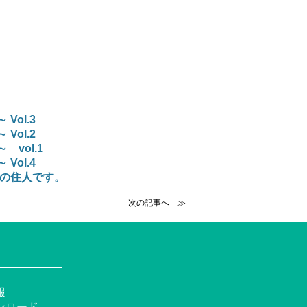
ol.3
ol.2
vol.1
ol.4
宅の住人です。
次の記事へ ≫
報
ンロード