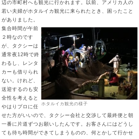
辺の市町村へも観光に行かれます。以前、アメリカ人の
若い夫婦がホタルイカ観光に来られたとき、困ったこと
がありました。
集合時間が午前
２時なのです
が、タクシーは
通常夜12時で終
わるし、レンタ
カーも借りられ
ない。けれど、
送迎するのも安
全性を考えると
ホタルイカ観光の様子
やはりプロに任
せた方がいいので、タクシー会社と交渉して最終便と朝
一番に片道ずつお願いしたんです。お客さんにはどうし
ても待ち時間ができてしまうものの、何とかして行かせ