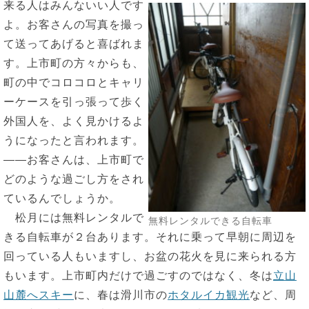
来る人はみんないい人です
よ。お客さんの写真を撮っ
て送ってあげると喜ばれま
す。上市町の方々からも、
町の中でコロコロとキャリ
ーケースを引っ張って歩く
外国人を、よく見かけるよ
うになったと言われます。
――お客さんは、上市町で
どのような過ごし方をされ
ているんでしょうか。
松月には無料レンタルで
無料レンタルできる自転車
きる自転車が２台あります。それに乗って早朝に周辺を
回っている人もいますし、お盆の花火を見に来られる方
もいます。上市町内だけで過ごすのではなく、冬は
立山
山麓へスキー
に、春は滑川市の
ホタルイカ観光
など、周