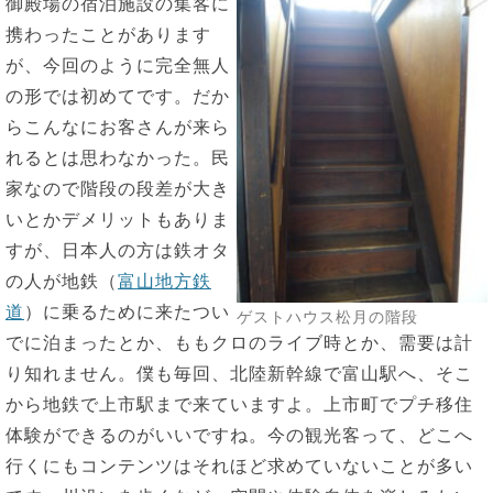
御殿場の宿泊施設の集客に
携わったことがあります
が、今回のように完全無人
の形では初めてです。だか
らこんなにお客さんが来ら
れるとは思わなかった。民
家なので階段の段差が大き
いとかデメリットもありま
すが、日本人の方は鉄オタ
の人が地鉄（
富山地方鉄
道
）に乗るために来たつい
ゲストハウス松月の階段
でに泊まったとか、ももクロのライブ時とか、需要は計
り知れません。僕も毎回、北陸新幹線で富山駅へ、そこ
から地鉄で上市駅まで来ていますよ。上市町でプチ移住
体験ができるのがいいですね。今の観光客って、どこへ
行くにもコンテンツはそれほど求めていないことが多い