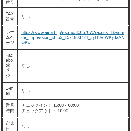
番号
FAX
なし
番号
ホー
https://www.airbnb.jp/rooms/30057070?adults=1&sour
ムペ
ce_impression_id=p3_1571893724_JyH9VfWKyTaAN
GKx
ージ
Fac
ebo
ok
なし
ペー
ジ
E-m
なし
ail
営業
チェックイン： 16:00～00:00
時間
チェックアウト： 10:00
定休
なし
日