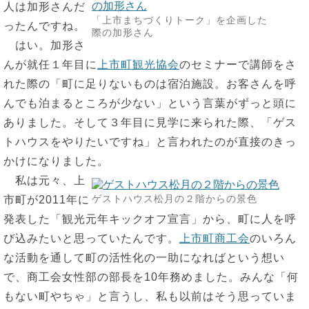
人は加形さんだ
「上市まちづくりトーク」を企画した
ったんですね。
際の加形さん
はい。加形さ
んが就任１年目に
上市町観光協会
のセミナーで講師をさ
れた際の「町に足りないものは宿泊施設。お客さんを呼
んでも泊まるところが少ない」という言葉がずっと頭に
ありました。そして３年目に見学に来られた際、「ゲス
トハウスをやりたいですね」と言われたのが直接のきっ
かけになりました。
私は元々、上
ゲストハウス松月の２階からの景色
市町が2011年に
発表した「観光元年キックオフ宣言」から、町に人を呼
び込みたいと思っていたんです。
上市町商工会
のいろん
な活動を通して町の活性化の一助になればという想い
で、商工会女性部の部長を10年務めました。みんな「何
もない町やちゃ」と言うし、私も以前はそう思っていま