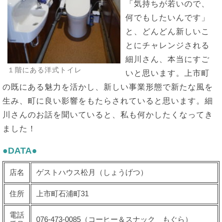
「気持ちが若いので、
何でもしたいんです」
と、どんどん新しいこ
とにチャレンジされる
細川さん、本当にすご
１階にある洋式トイレ
いと思います。上市町
の既にある魅力を活かし、新しい事業形態で新たな風を
生み、町に良い影響をもたらされていると思います。細
川さんのお話を聞いていると、私も何かしたくなってき
ました！
●DATA●
店名
ゲストハウス松月（しょうげつ）
住所
上市町石浦町31
電話
076-473-0085（コーヒー＆スナック もぐら）