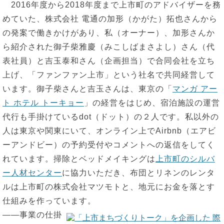
2016年度から2018年度まで上市町のアドバイザーを務
めていた、株式会社 電通の加形（かがた）拓也さんから
の発案で働きかけがあり、私（オーナー）、加形さんか
ら紹介された御子柴雅慶（みこしばまさよし）さん（代
表社員）と吉玉泰和さん（企画担当）で合同会社を立ち
上げ、「ファンファン上市」という社名で共同経営して
います。御子柴さんと吉玉さんは、東京の「
マンガ アー
ト ホテル トーキョー
」の経営をはじめ、宿泊施設の運営
代行も手掛けているdot（ドット）の２人です。私以外の
人は東京や関東にいて、オンライン上でAirbnb（エアビ
ーアンドビー）の予約受付やコメントへの返信をしてく
れています。掃除とベッドメイキングは
上市町のシルバ
ー人材センター
に協力いただき、布団とリネンのレンタ
ルは上市町の株式会社マツモトと、地元にお金を落とす
仕組みを作っています。
――事業の仕掛