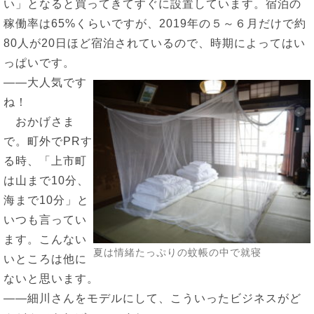
い」となると買ってきてすぐに設置しています。宿泊の
稼働率は65%くらいですが、2019年の５～６月だけで約
80人が20日ほど宿泊されているので、時期によってはい
っぱいです。
――大人気です
ね！
おかげさま
で。町外でPRす
る時、「上市町
は山まで10分、
海まで10分」と
いつも言ってい
ます。こんない
夏は情緒たっぷりの蚊帳の中で就寝
いところは他に
ないと思います。
――細川さんをモデルにして、こういったビジネスがど