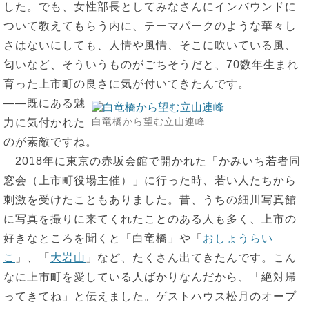
した。でも、女性部長としてみなさんにインバウンドに
ついて教えてもらう内に、テーマパークのような華々し
さはないにしても、人情や風情、そこに吹いている風、
匂いなど、そういうものがごちそうだと、70数年生まれ
育った上市町の良さに気が付いてきたんです。
――既にある魅
白竜橋から望む立山連峰
力に気付かれた
のが素敵ですね。
2018年に東京の赤坂会館で開かれた「かみいち若者同
窓会（上市町役場主催）」に行った時、若い人たちから
刺激を受けたこともありました。昔、うちの細川写真館
に写真を撮りに来てくれたことのある人も多く、上市の
好きなところを聞くと「白竜橋」や「
おしょうらい
こ
」、「
大岩山
」など、たくさん出てきたんです。こん
なに上市町を愛している人ばかりなんだから、「絶対帰
ってきてね」と伝えました。ゲストハウス松月のオープ