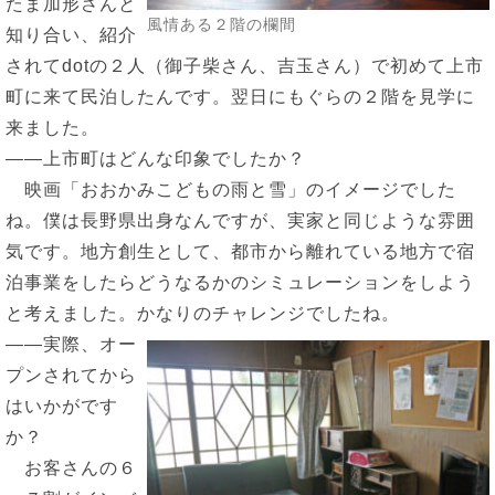
たま加形さんと
風情ある２階の欄間
知り合い、紹介
されてdotの２人（御子柴さん、吉玉さん）で初めて上市
町に来て民泊したんです。翌日にもぐらの２階を見学に
来ました。
――上市町はどんな印象でしたか？
映画「おおかみこどもの雨と雪」のイメージでした
ね。僕は長野県出身なんですが、実家と同じような雰囲
気です。地方創生として、都市から離れている地方で宿
泊事業をしたらどうなるかのシミュレーションをしよう
と考えました。かなりのチャレンジでしたね。
――実際、オー
プンされてから
はいかがです
か？
お客さんの６