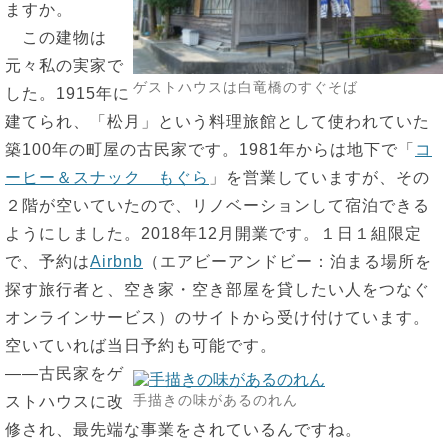
ますか。
この建物は
元々私の実家で
ゲストハウスは白竜橋のすぐそば
した。1915年に
建てられ、「松月」という料理旅館として使われていた
築100年の町屋の古民家です。1981年からは地下で「
コ
ーヒー＆スナック もぐら
」を営業していますが、その
２階が空いていたので、リノベーションして宿泊できる
ようにしました。2018年12月開業です。１日１組限定
で、予約は
Airbnb
（エアビーアンドビー：泊まる場所を
探す旅行者と、空き家・空き部屋を貸したい人をつなぐ
オンラインサービス）のサイトから受け付けています。
空いていれば当日予約も可能です。
――古民家をゲ
手描きの味があるのれん
ストハウスに改
修され、最先端な事業をされているんですね。