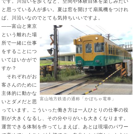
です。川沿いを歩くなど、空間や体験自体を楽しみたい
と思っている人が多い。夏は窓を開けて扇風機をつけれ
ば、川沿いなのでとても気持ちいいですよ。
――富山と東京
という離れた場
所で一緒に仕事
をすることにつ
いてはいかがで
すか？
それぞれがお
客さんのために
主体的に動かな
富山地方鉄道の通称「かぼちゃ電車」
いとダメだと思
っています。こういった働き方は一人ひとりの仕事の役
割が大きくなるし、その分やりがいも大きくなります。
運営できる体制を作ってしまえば、あとは現場のパワー