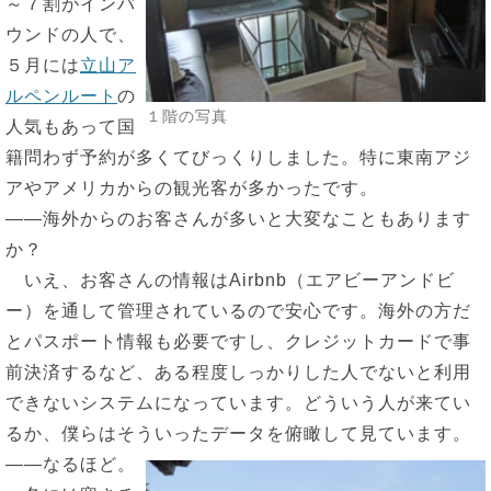
～７割がインバ
ウンドの人で、
５月には
立山ア
ルペンルート
の
１階の写真
人気もあって国
籍問わず予約が多くてびっくりしました。特に東南アジ
アやアメリカからの観光客が多かったです。
――海外からのお客さんが多いと大変なこともあります
か？
いえ、お客さんの情報はAirbnb（エアビーアンドビ
ー）を通して管理されているので安心です。海外の方だ
とパスポート情報も必要ですし、クレジットカードで事
前決済するなど、ある程度しっかりした人でないと利用
できないシステムになっています。どういう人が来てい
るか、僕らはそういったデータを俯瞰して見ています。
――なるほど。